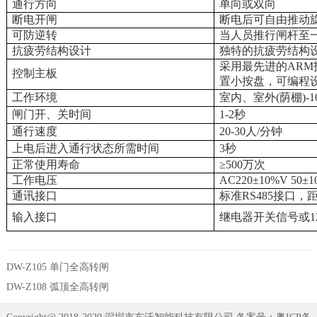
通行方向
单向或双向
断电开闸
断电后可自由推动
可防逆转
当人员推行闸杆至
抗疲劳结构设计
独特的抗疲劳结构
采用最先进的ARM
控制主板
置小按盘，可编程
工作环境
室内、室外(荫棚)-
闸门开、关时间
1-2
秒
通行速度
20-30
人/分钟
上电后进入通行状态所需时间
3
秒
正常使用寿命
≥500万次
工作电压
AC220
±10%V 50±
通讯接口
标准RS485接口，距
输入接口
继电器开关信号或12
DW-Z105 单门全高转闸
DW-Z108 弧顶全高转闸