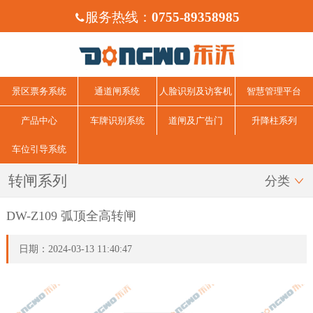
服务热线：
0755-89358985

景区票务系统
通道闸系统
人脸识别及访客机
智慧管理平台
产品中心
车牌识别系统
道闸及广告门
升降柱系列
车位引导系统
转闸系列
分类

DW-Z109 弧顶全高转闸
日期：2024-03-13 11:40:47