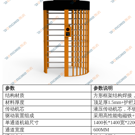
参数
参数说明
结构材质
方形框架结构焊接，
材料厚度
顶足厚1.5mm+护栏
传动机芯
液压传动机芯，不
驱动装置组成
采用高性能电磁铁
单通道机箱尺寸
1400
长*1400宽*2
通道宽度
600MM