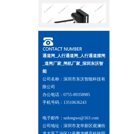
DW-SGZ102 立式三辊闸
通道闸_人行通道闸_人行通道摆闸
_道闸厂家_闸机厂家_深圳东沃智
能
公司名称：深圳市东沃智能科技有
限公司
办公电话：0755-89358985
手机号码：13510636243
DW-STM150 伺服高端速通门
电子邮件：szdongwo@163.com
公司地址：深圳市龙华新区观澜街
道大富工业区11号鹏龙蟠高科技园