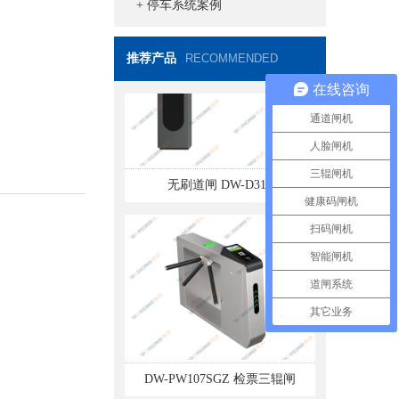
+ 停车系统案例
推荐产品
RECOMMENDED
在线咨询
通道闸机
无刷道闸 DW-D317
人脸闸机
三辊闸机
健康码闸机
扫码闸机
智能闸机
道闸系统
其它业务
DW-PW107SGZ 检票三辊闸