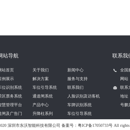
网站导航
联系我
网站首页
关于我们
新闻中心
全国服
案例展示
解决方案
服务与支持
网站：w
车位识别系统
车位引导系统
联系我们
联系方
景区票务系统
通道闸系统
人脸识别及访客机
地址
智慧管理平台
产品中心
车牌识别系统
号鹏
道闸及广告门
升降柱系列
车位引导系统
2018-2020 深圳市东沃智能科技有限公司 备案号：
粤ICP备17050733号
All rights