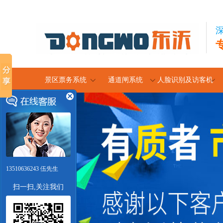
景区票务系统
通道闸系统
人脸识别及访客机
13510636243 伍先生
扫一扫,关注我们