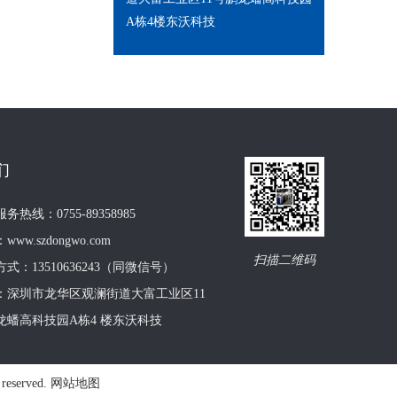
A栋4楼东沃科技
18.5寸车牌识别一体机
们
务热线：0755-89358985
ww.szdongwo.com
扫描二维码
式：13510636243（同微信号）
：深圳市龙华区观澜街道大富工业区11
无刷道闸 DW-D317
龙蟠高科技园A栋4 楼东沃科技
 reserved.
网站地图